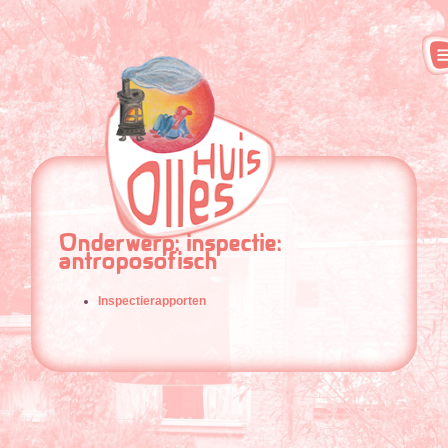
Onderwerp: inspectie:
antroposofisch
Inspectierapporten